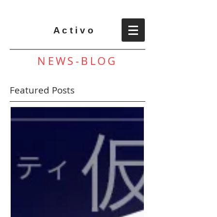
A c t i v o
NEWS-BLOG
Featured Posts