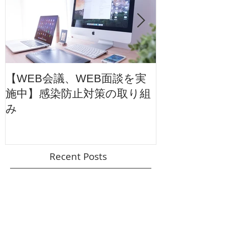
を、どの表現に託すのか」といった、イラ
ストならではの価値は、むしろより鮮明に
なってきていると感じています。 当社はイ
ラストエージェンシーとして、AIを一つの
表現手段として冷静に捉えながら、人の手
で描かれるイラストが持つ温度感や個性、
物語性を、これからも丁寧に繋いでいきま
す。 描き手、つくり手と、使い手を結ぶ存
在として、時代の変化を楽しみながら、
「今、この仕事にイラストが必要だ」と思
【WEB会議、WEB面談を実
【東映太秦映
っていただける提案を続けてまいります。
2026年が、皆さまにとって新しい発想と良
施中】感染防止対策の取り組
ション広告】
いご縁に恵まれる一年となりますように。
み
ル
本年もどうぞよろしくお願いいたします。
株式会社アクティーボ
Recent Posts
【新年のご挨拶】〜描くことと未来をつなぐ