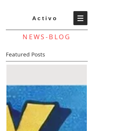
A c t i v o
NEWS-BLOG
Featured Posts