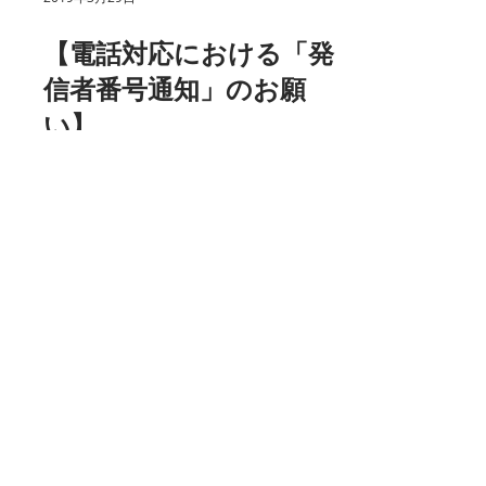
2019年3月29日
【電話対応における「発
信者番号通知」のお願
い】
お客様におきまして当社へのお問い合わせ
やご連絡などは、サイト内の”CONTACT”か
らフォームにてお問い合わせをいただいて
おります。もしお電話をされる場合は「番
号通知電話」のみ受信ができますのであら
かじめご了承ください。...