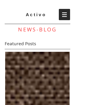
A c t i v o
NEWS-BLOG
Featured Posts