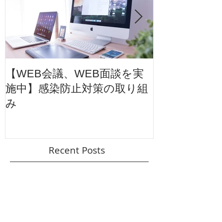
【WEB会議、WEB面談を実
【東映太秦映
施中】感染防止対策の取り組
ション広告】
み
ル
Recent Posts
【新年のご挨拶】〜描くことと未来をつなぐ
年へ〜