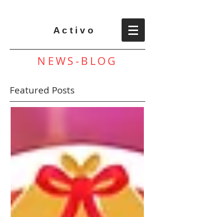
A c t i v o
NEWS-BLOG
Featured Posts