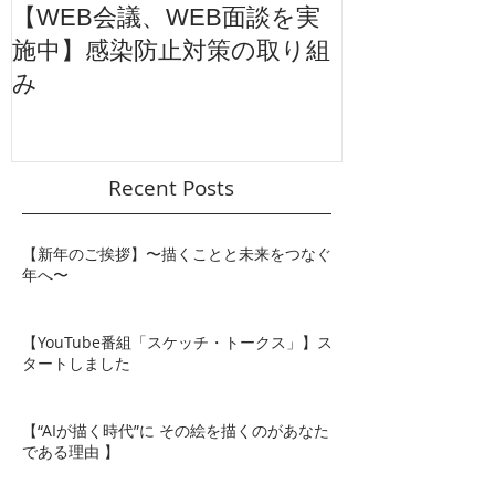
【WEB会議、WEB面談を実
【東映太秦映
施中】感染防止対策の取り組
ション広告】
み
ル
Recent Posts
【新年のご挨拶】〜描くことと未来をつなぐ
年へ〜
【YouTube番組「スケッチ・トークス」】ス
タートしました
【“AIが描く時代”に その絵を描くのがあなた