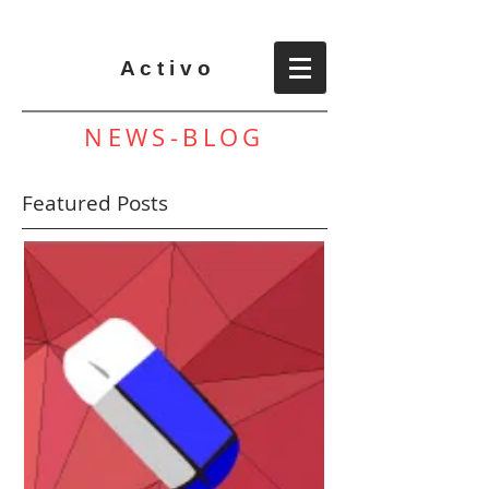
A c t i v o
NEWS-BLOG
Featured Posts