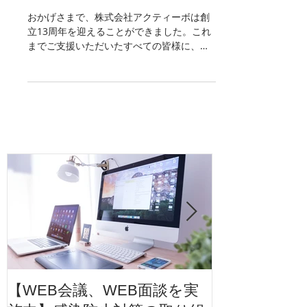
【創立１３周年 みなさ
まに感謝をこめて】
おかげさまで、株式会社アクティーボは創
立13周年を迎えることができました。これ
までご支援いただいたすべての皆様に、心
より感謝申し上げます。 昨年は、私たちに
とって大きな節目となった大阪での展覧会
を成功させることができ、イラストレーシ
ョンの魅力を多くの方々にお届けする貴重
な機...