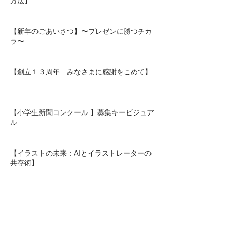
【AI時代のイラスト革命：最高の相棒になる
方法】
【新年のごあいさつ】〜プレゼンに勝つチカ
ラ〜
【創立１３周年 みなさまに感謝をこめて】
【小学生新聞コンクール 】募集キービジュア
ル
【イラストの未来：AIとイラストレーターの
共存術】
【年頭のごあいさつ】