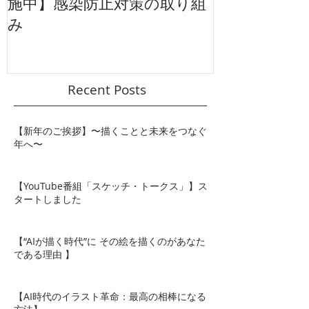
【WEB会議、WEB面談を実
【東映太秦映
施中】感染防止対策の取り組
ション広告】
み
ル
Recent Posts
【新年のご挨拶】〜描くことと未来をつなぐ
年へ〜
【YouTube番組「スケッチ・トークス」】ス
タートしました
【“AIが描く時代”に その絵を描くのがあなた
である理由 】