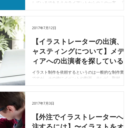
しているであろうクライアントからのこの一言。「休
み明けに提案してくれる？」とか、「◯◯日までに何
案か出してね。」という急な依頼。 そこで期日まで
は、タイポグラフィ案 ・写真案...
2017年7月12日
【イラストレーターの出演、
ャスティングについて】メデ
ィアへの出演者を探している
へ
イラスト制作を依頼するというのは一般的な制作業務
ですが、その他にイベントや動画、テレビ、取材、ラ
イブペイント、画材のデモンストレーションなどイラ
ストレーター自身に出演をお願いするという案件もあ
ります。 当社では出演内容、場所、作家の特性など
鑑みて出演のキャスティングをして...
2017年7月3日
【外注でイラストレーターへ
注するには】〜イラストをオ