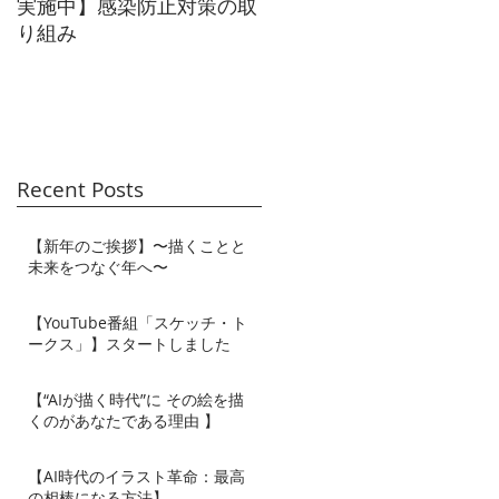
実施中】感染防止対策の取
ラクション広告】メイン
り組み
ジュアル
に
キ
Recent Posts
方
【新年のご挨拶】〜描くことと
未来をつなぐ年へ〜
【YouTube番組「スケッチ・ト
ークス」】スタートしました
を
【“AIが描く時代”に その絵を描
くのがあなたである理由 】
発
【AI時代のイラスト革命：最高
の相棒になる方法】