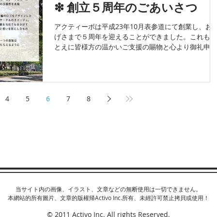
❇︎ 創立５周年のごあいさつ
アクティーボは平成23年10月表参道にて創業し、お
げさまで５周年を迎えることができました。これもひ
とえに皆様方の温かいご支援の賜物と心より御礼申し
あげます。 この５年を振り返りますと、創業した平
23年は東日本大震災の発生の年であり、広告業界が
粛ムードの中でのスタートで...
4
5
6
7
8
当サイト内の画像、イラスト、文章などの無断使用は一切できません。
本網站的所有圖片、文章的版權帰Activo Inc.所有、未經許可禁止拷貝或使用！
© 2011 Activo Inc. All rights Reserved.