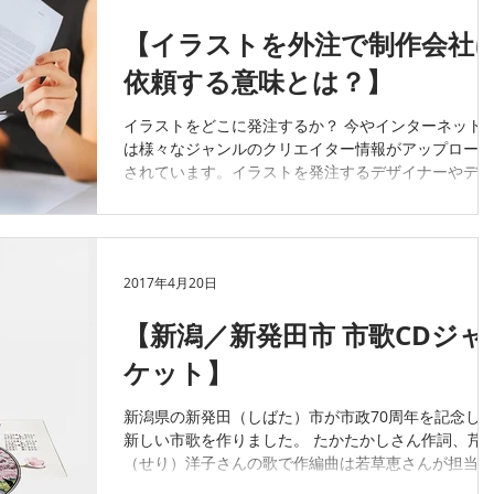
【イラストを外注で制作会社
依頼する意味とは？】
イラストをどこに発注するか？ 今やインターネット
は様々なジャンルのクリエイター情報がアップロード
されています。イラストを発注するデザイナーやディ
レクター、広告代理店などの担当者がネットで検索す
れば、たくさんのイラストレーターの情報を見つける
事ができます。...
2017年4月20日
【新潟／新発田市 市歌CDジャ
ケット】
新潟県の新発田（しばた）市が市政70周年を記念し
新しい市歌を作りました。 たかたかしさん作詞、芹
（せり）洋子さんの歌で作編曲は若草恵さんが担当さ
れました。 同市に流れる加治川とその桜並木が観光