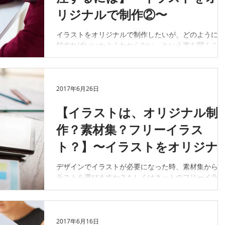
リジナルで制作②〜
イラストをオリジナルで制作したいが、どのように依
頼すればいいかよくわからない、という声を聞くこと
があります。制作時のトラブルを回避するためにも押
さえておきたい大きなポイントを２つご紹介します。
まずは発注者がどのようなイラストを描きたいのか具
体的にイメージを持っているのが望...
2017年6月26日
【イラストは、オリジナル制
作？素材集？フリーイラス
ト？】〜イラストをオリジナ
ルで制作 ①〜
デザインでイラストが必要になった時、素材集からイ
ラストを選びますか？もしくはネットのフリーイラス
ト？それともオリジナル制作にしますか？ 素材集の
ットイラストでは十分に必要なものが揃わないし、ク
オリティにもこだわりたいという時には、オリジナル
での新規制作をおすすめします。も...
2017年6月16日