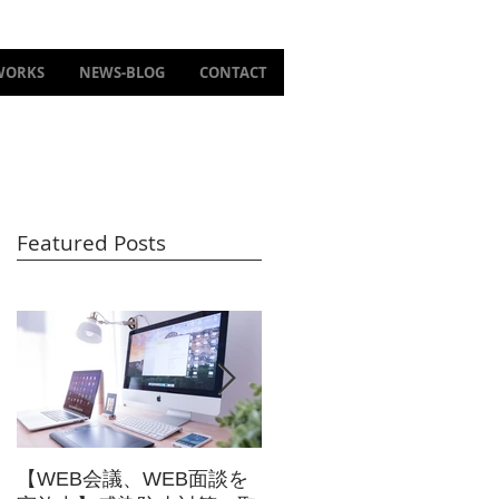
WORKS
NEWS-BLOG
CONTACT
Featured Posts
注
【WEB会議、WEB面談を
【東映太秦映画村 新アト