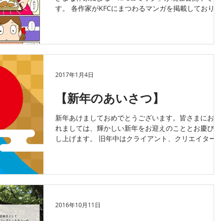
す。 各作家がKFCにまつわるマンガを掲載しており
アクティーボでは短編を２本手がけています。１つ目
は、高校を卒業した主人公が仲違いした父親との関係
を描く『変わらない思い』、もう...
2017年1月4日
【新年のあいさつ】
新年あけましておめでとうございます。皆さまにおか
れましては、輝かしい新年をお迎えのこととお慶び申
し上げます。 旧年中はクライアント、クリエイター
皆さまのご支援、ご協力を賜り、心から厚くお礼申し
上げます。平成２９年酉年、とり、すなわち「鶏（に
わとり）」ではありますが、「酉」はもと
2016年10月11日