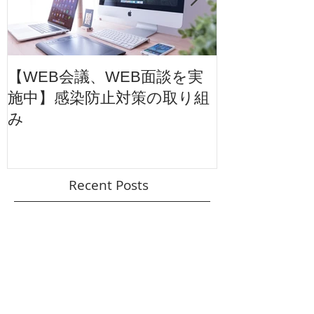
【WEB会議、WEB面談を実
【東映太秦映
施中】感染防止対策の取り組
ション広告】
み
ル
Recent Posts
【新年のご挨拶】〜描くことと未来をつなぐ
年へ〜
【YouTube番組「スケッチ・トークス」】ス