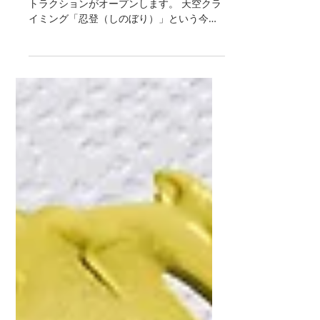
2019年3月に京都の東映太秦映画村に新ア
トラクションがオープンします。 天空クラ
イミング「忍登（しのぼり）」という今大
変人気のクライミングのアトラクションで
す。このオープン広告メインビジュアルを
手がけました。 このアトラクションは高さ
７mの壁や球体、ポールなどへ登ったり
飛...