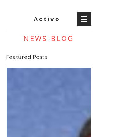
A c t i v o
NEWS-BLOG
Featured Posts