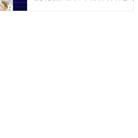
現実」と言われ、視覚であたかも現実のような体験を
可能にする技術です。ヘッドマウントディスプレイと
いうゴーグル型の装置を装着...