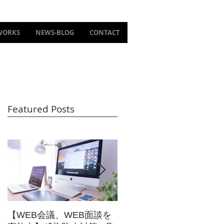
WORKS
NEWS-BLOG
CONTACT
Featured Posts
々
【WEB会議、WEB面談を
【東映太秦映画村 新アト
想