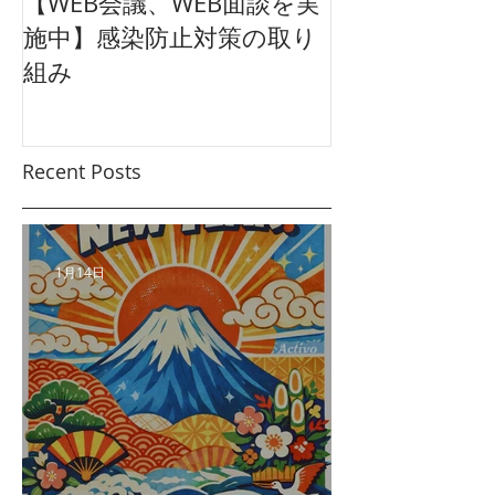
【WEB会議、WEB面談を実
【東映太秦映画
施中】感染防止対策の取り
クション広告
組み
ュアル
Recent Posts
1月14日