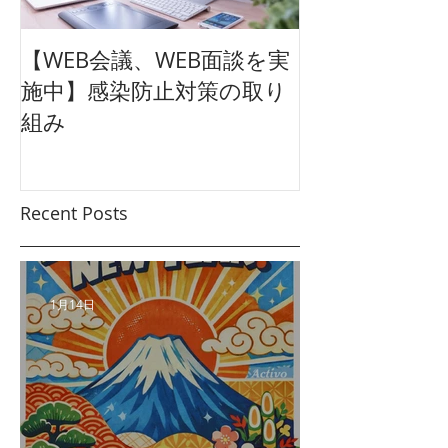
【WEB会議、WEB面談を実
【東映太秦映画
施中】感染防止対策の取り
クション広告
組み
ュアル
Recent Posts
1月14日