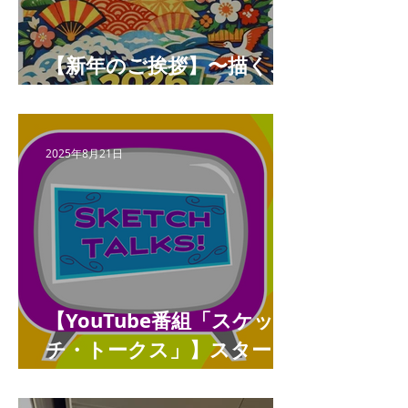
【新年のご挨拶】〜描くこ
とと未来をつなぐ年へ〜
2025年8月21日
【YouTube番組「スケッ
チ・トークス」】スタート
しました