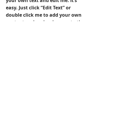
your own text and edit me. It’s
easy. Just click “Edit Text” or
double click me to add your own
content and make changes to the
font. I’m a great place for you to
tell a story and let your users
know a little more about you.
BACK
当サイト内の画像、イラスト、文章などの無断
使用は一切できません。
本網站的所有圖片、文章的版權帰Activo Inc.所
有、未經許可禁止拷貝或使用！
© 2011 Activo Inc. All rights
Reserved.
日
本 東京都
0334997730