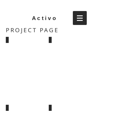
A c t i v o
PROJECT PAGE