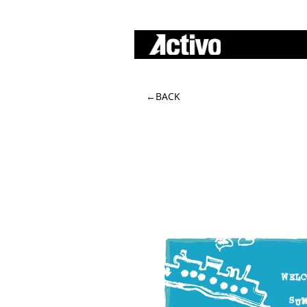
A c t i v o
←BACK