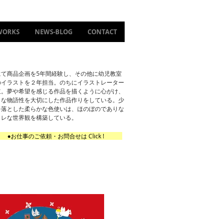
WORKS
NEWS-BLOG
CONTACT
にて商品企画を5年間経験し、その他に幼児教室
のイラストを２年担当。のちにイラストレーター
立。夢や希望を感じる作品を描くように心がけ、
うな物語性を大切にした作品作りをしている。少
を落とした柔らかな色使いは、ほのぼのでありな
ャレな世界観を構築している。
●お仕事のご依頼・お問合せは Click !