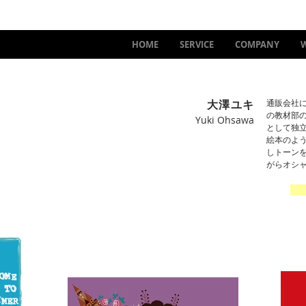
HOME
SERVICE
COMPANY
大澤ユキ
通販会社
の教材部
Yuki Ohsawa
として独
絵本のよ
しトーン
がらオシ