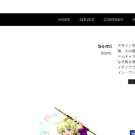
HOME
SERVICE
COMPANY
bomi
デザイン
籍。その後
bomi
ームキャ
な才能を
メディアで
イン・ワ