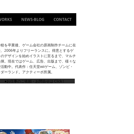
WORKS
NEWS-BLOG
CONTACT
学校を卒業後、ゲーム会社の原画制作チームに在
、2006年よりフリーランスに。得意とするゲ
ラのデザインを始めイラストに至るまで、マルチ
発揮。現在ではゲーム、広告、出版まで、様々な
活動中。代表作：任天堂wiiゲーム、ゾンビ・
ンダーランド。アクティーボ所属。
●お仕事のご依頼・お問合せは Click !