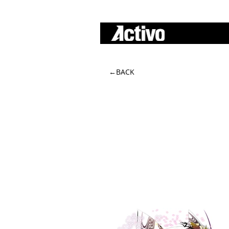
A c t i v o
←BACK