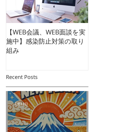
【WEB会議、WEB面談を実
【東映太秦映画
施中】感染防止対策の取り
クション広告
組み
ュアル
Recent Posts
1月14日