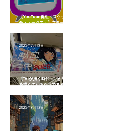
【YouTube番組「スケッ
チ・トークス」】スタート
しました
2025年7月12日
【“AIが描く時代”に その絵
を描くのがあなたである理
由 】
2025年3月13日