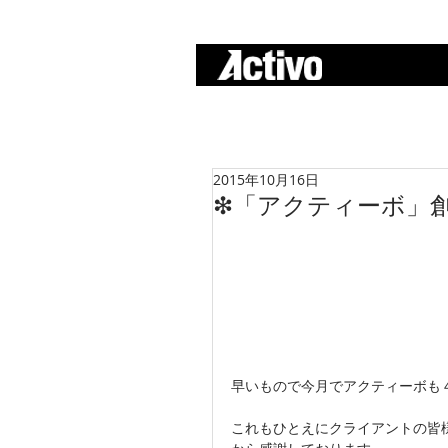
A c t i v o
2015年10月16日
❇︎「アクティーボ」
早いもので今月でアクティーボも
これもひとえにクライアントの皆