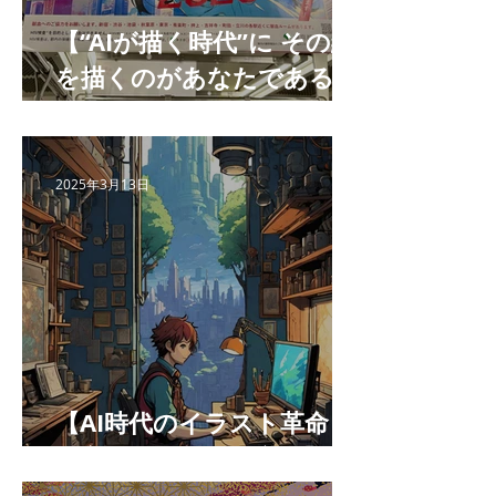
【“AIが描く時代”に その絵
を描くのがあなたである理
由 】
2025年3月13日
【AI時代のイラスト革命：
最高の相棒になる方法】