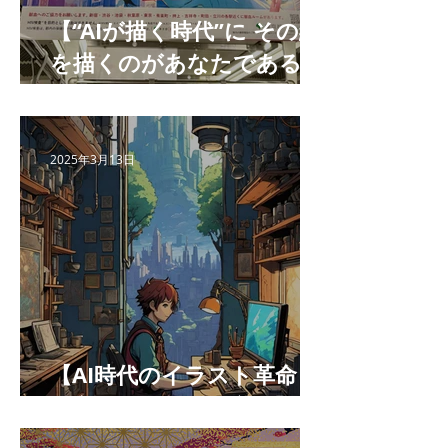
【“AIが描く時代”に その絵
を描くのがあなたである理
由 】
2025年3月13日
【AI時代のイラスト革命：
最高の相棒になる方法】