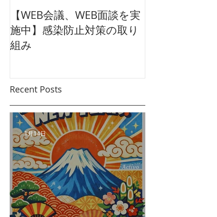
【WEB会議、WEB面談を実
【東映太秦映画
施中】感染防止対策の取り
クション広告
組み
ュアル
Recent Posts
1月14日