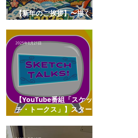
【新年のご挨拶】〜描くこ
とと未来をつなぐ年へ〜
2025年8月21日
【YouTube番組「スケッ
チ・トークス」】スタート
しました