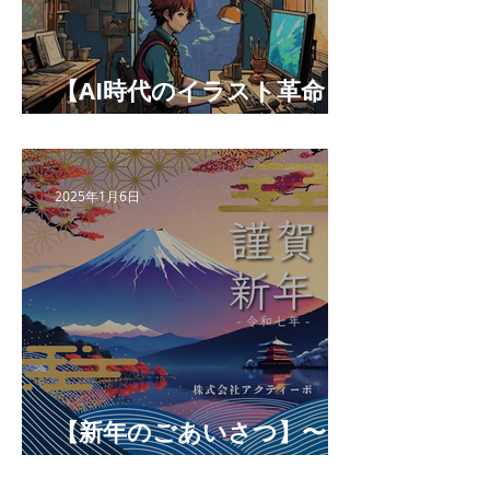
【AI時代のイラスト革命：
最高の相棒になる方法】
2025年1月6日
【新年のごあいさつ】〜プ
レゼンに勝つチカラ〜