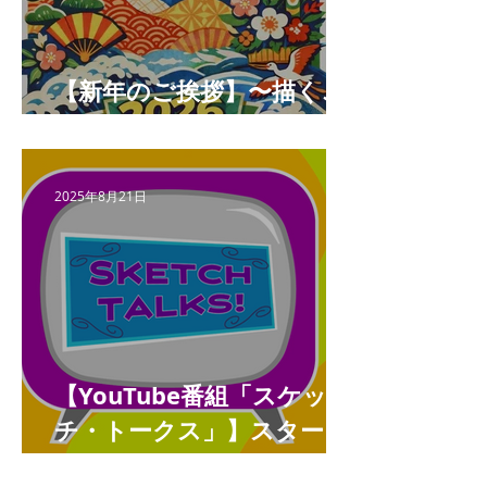
【新年のご挨拶】〜描くこ
とと未来をつなぐ年へ〜
2025年8月21日
【YouTube番組「スケッ
チ・トークス」】スタート
しました