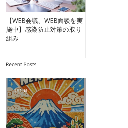
【WEB会議、WEB面談を実
【東映太秦映画
施中】感染防止対策の取り
クション広告
組み
ュアル
Recent Posts
1月14日