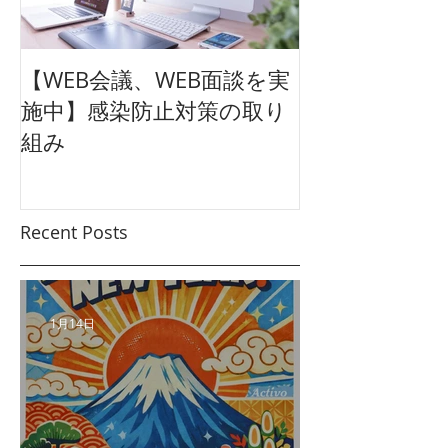
【WEB会議、WEB面談を実
【東映太秦映画
施中】感染防止対策の取り
クション広告
組み
ュアル
Recent Posts
1月14日