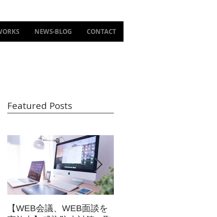
WORKS
NEWS-BLOG
CONTACT
Featured Posts
に
？
【WEB会議、WEB面談を
【東映太秦映画村 新アト