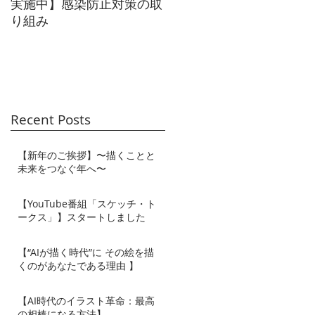
実施中】感染防止対策の取
ラクション広告】メイン
り組み
ジュアル
ま
ン
Recent Posts
【新年のご挨拶】〜描くことと
未来をつなぐ年へ〜
【YouTube番組「スケッチ・ト
ークス」】スタートしました
【“AIが描く時代”に その絵を描
くのがあなたである理由 】
【AI時代のイラスト革命：最高
の相棒になる方法】