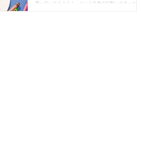
業へ行ってみよう！』という自身の行動へのきっかけ
になればと思います。 最近、売り込みの営業に行き
したか？ 新人の頃は営業をすることにモチベーショ
も高く、新しい世界に興奮も覚えつつ営業先を回った
経験もあるのかと思います。...